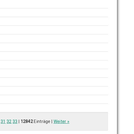
31
32
33
|
12842
Einträge |
Weiter »