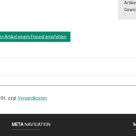
Artikel
Gewic
en Artikel einem Freund empfehlen
St., zzgl.
Versandkosten
META
NAVIGATION